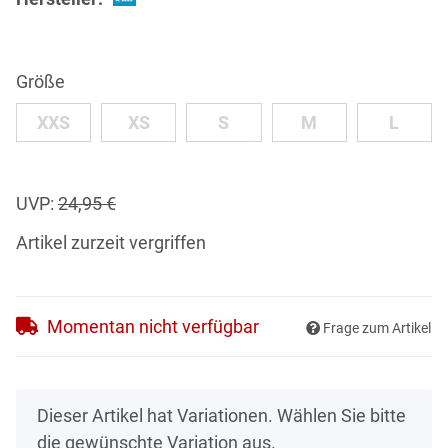
Größe
XXS
XS
S
M
L
XXS
XS
S
M
L
UVP
:
24,95 €
Artikel zurzeit vergriffen
Momentan nicht verfügbar
Frage zum Artikel
x
Dieser Artikel hat Variationen. Wählen Sie bitte
die gewünschte Variation aus.