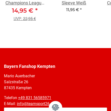
Champions League
Sleeve Weiß
C
Stutzen 25/26 weiß
14,95 €
*
11,95 €
*
UVP:
22,95 €
Bayern Fanshop Kempten
Mario Auerbacher
Salzstraße 26
87435 Kempten
Telefon
+49 831 56585971
E-Mail:
info@teamsport26.de