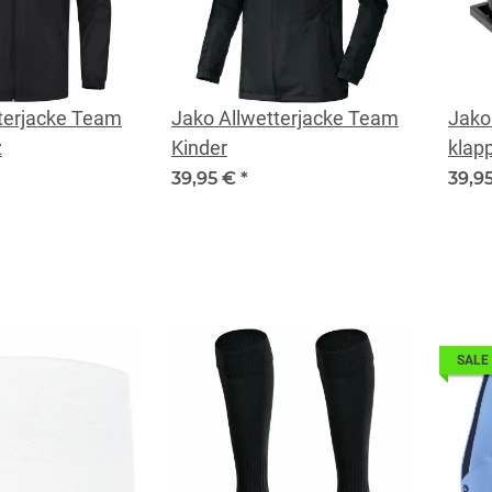
terjacke Team
Jako Allwetterjacke Team
Jako
z
Kinder
klap
39,95 €
*
39,9
SALE