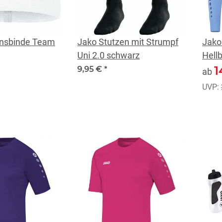
änsbinde Team
Jako Stutzen mit Strumpf
Jako
Uni 2.0 schwarz
Hellb
1
9,95 €
*
ab
UVP: