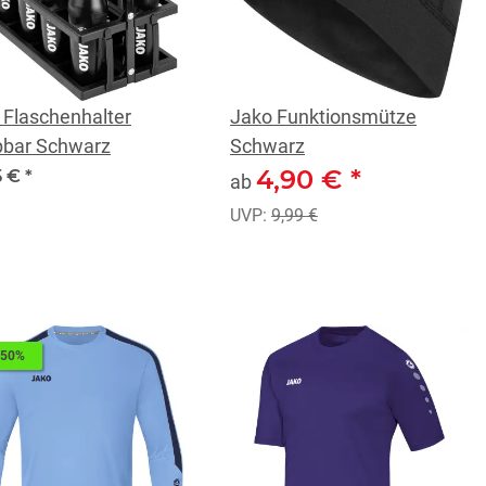
 Flaschenhalter
Jako Funktionsmütze
pbar Schwarz
Schwarz
4,90 €
*
5 €
*
ab
UVP:
9,99 €
 50%