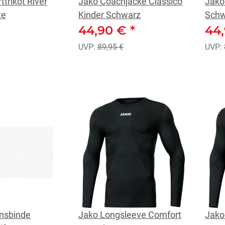
trikot River
Jako Coachjacke Classico
Jako
ze
Kinder Schwarz
Schw
44,90 €
*
44
UVP:
89,95 €
UVP:
nsbinde
Jako Longsleeve Comfort
Jako