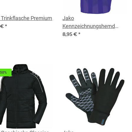
 Trinkflasche Premium
Jako
Kennzeichnungshemd
 €
*
Classic Lila Kinder
8,95 €
*
 50%