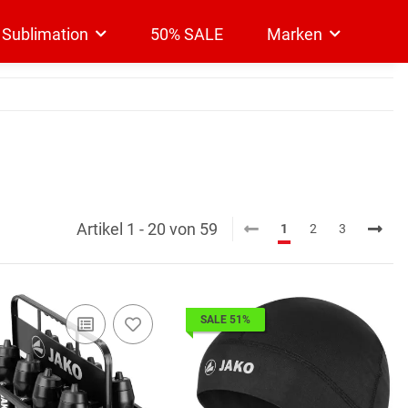
& Sublimation
50% SALE
Marken
Artikel 1 - 20 von 59
1
2
3
SALE 51%