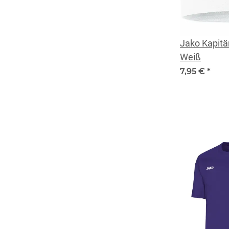
Jako Kapit
Weiß
7,95 €
*