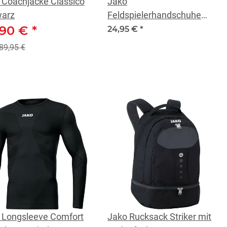
 Coachjacke Classico
Jako
arz
Feldspielerhandschuhe
,90 €
*
Funktion Warm
24,95 €
*
89,95 €
 Longsleeve Comfort
Jako Rucksack Striker mit