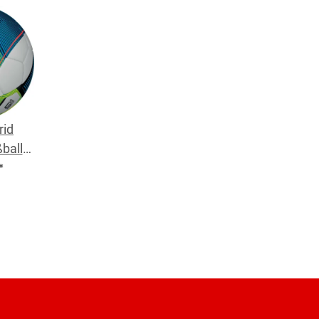
rid
ball
me Gr.
*