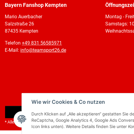
Bayern Fanshop Kempten
Öffnungsze
Mario Auerbacher
Montag - Frei
Salzstraße 26
Samstags: 10
87435 Kempten
Weihnachtssa
Telefon
+49 831 56585971
E-Mail:
info@teamsport26.de
Wie wir Cookies & Co nutzen
Vertrag widerrufen
Durch Klicken auf „Alle akzeptieren“ gestatten Sie 
ReCaptcha, Google Analytics 4, Google Ads Conversi
* Alle Preise inkl. gesetzlicher USt., zzgl.
Versand
Icon links unten). Weitere Details finden Sie unter
Kon