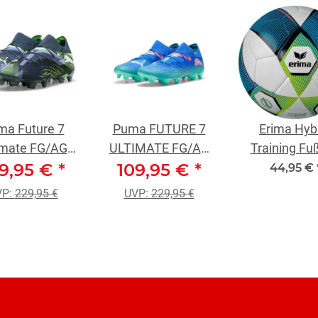
ma Future 7
Puma FUTURE 7
Erima Hyb
imate FG/AG
ULTIMATE FG/AG
Training Fuß
9,95 €
ßballschuh
*
109,95 €
Blau
*
blau/weiß/li
44,95 €
grau/weiß/grün
5
VP:
229,95 €
UVP:
229,95 €