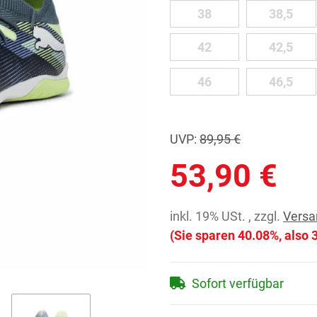
38
38,5
38
38,5
42
42,5
42
42,5
46
46,5
46
46,5
UVP
:
89,95 €
53,90 €
inkl. 19% USt. , zzgl.
Versa
(Sie sparen
40.08%
, also
Sofort verfügbar