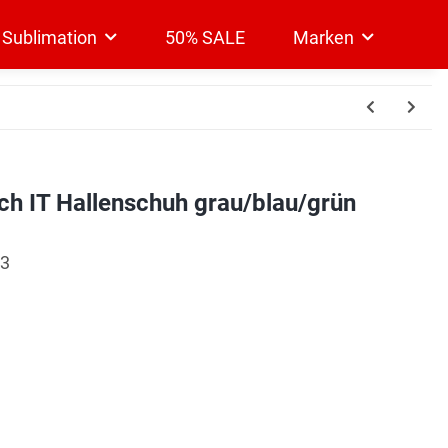
& Sublimation
50% SALE
Marken
h IT Hallenschuh grau/blau/grün
03