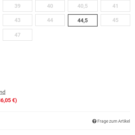
39
40
40,5
41
39
40
40,5
41
43
44
45
43
44
44,5
45
44,5
47
47
nd
36,05 €
)
Frage zum Artikel