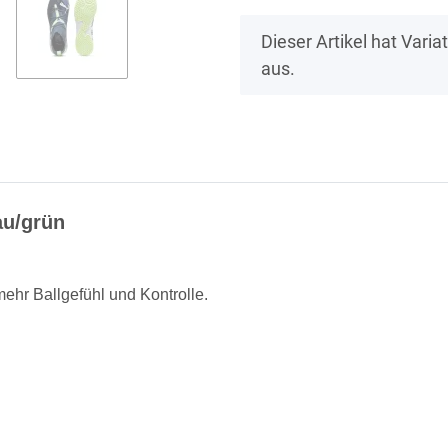
x
Dieser Artikel hat Vari
aus.
au/grün
ehr Ballgefühl und Kontrolle.