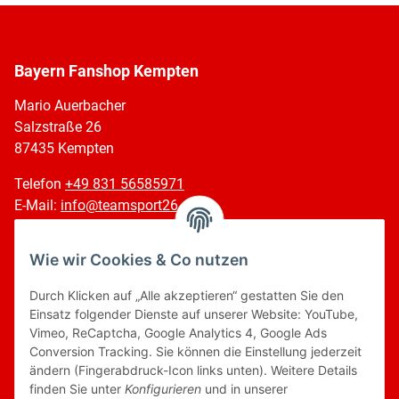
Bayern Fanshop Kempten
Mario Auerbacher
Salzstraße 26
87435 Kempten
Telefon
+49 831 56585971
E-Mail:
info@teamsport26.de
Öffnungszeiten
Wie wir Cookies & Co nutzen
Montag - Freitag: 10:00 - 18:00 Uhr
Samstags: 10:00 - 14:00 Uhr
Durch Klicken auf „Alle akzeptieren“ gestatten Sie den
Einsatz folgender Dienste auf unserer Website: YouTube,
Weihnachtssamstage: 10:00 - 16:00 Uhr
Vimeo, ReCaptcha, Google Analytics 4, Google Ads
Conversion Tracking. Sie können die Einstellung jederzeit
Kundenservice
ändern (Fingerabdruck-Icon links unten). Weitere Details
finden Sie unter
Konfigurieren
und in unserer