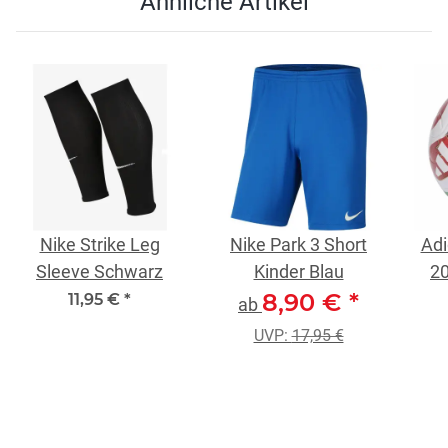
Ähnliche Artikel
Nike Strike Leg
Nike Park 3 Short
Adi
Sleeve Schwarz
Kinder Blau
20
8,90 €
*
11,95 €
*
ab
UVP:
17,95 €