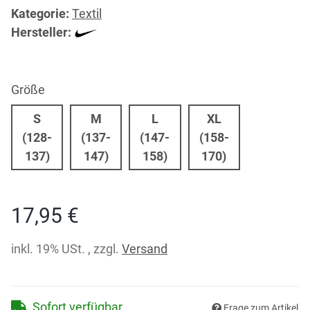
Kategorie:
Textil
Hersteller:
Größe
S
M
L
XL
(128-
(137-
(147-
(158-
S (128-137)
M (137-147)
L (147-158)
XL (158-170)
137)
147)
158)
170)
17,95 €
inkl. 19% USt. , zzgl.
Versand
Sofort verfügbar
Frage zum Artikel