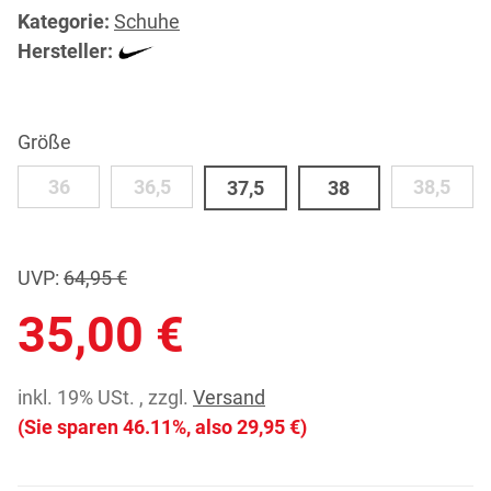
Kategorie:
Schuhe
Hersteller:
Größe
36
36,5
38,5
36
36,5
37,5
38
38,5
37,5
38
UVP
:
64,95 €
35,00 €
inkl. 19% USt. , zzgl.
Versand
(Sie sparen
46.11%
, also
29,95 €
)