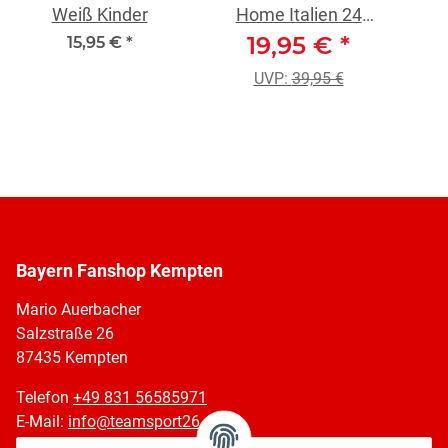
Weiß Kinder
Home Italien 24
19,95 €
Kinder
*
15,95 €
*
UVP:
39,95 €
Bayern Fanshop Kempten
Mario Auerbacher
Salzstraße 26
87435 Kempten
Telefon
+49 831 56585971
E-Mail:
info@teamsport26.de